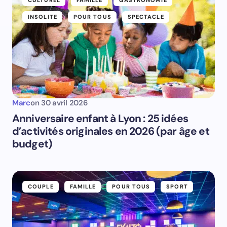
CULTUREL
FAMILLE
GASTRONOMIE
INSOLITE
POUR TOUS
SPECTACLE
Marc
on
30 avril 2026
Anniversaire enfant à Lyon : 25 idées
d’activités originales en 2026 (par âge et
budget)
COUPLE
FAMILLE
POUR TOUS
SPORT